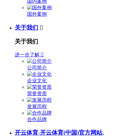
国内案例
国外案例
关于我们

关于我们
进一步了解

公司简介
企业文化
荣誉资质
发展历程
合作品牌
开云体育-开云体育(中国)官方网站,