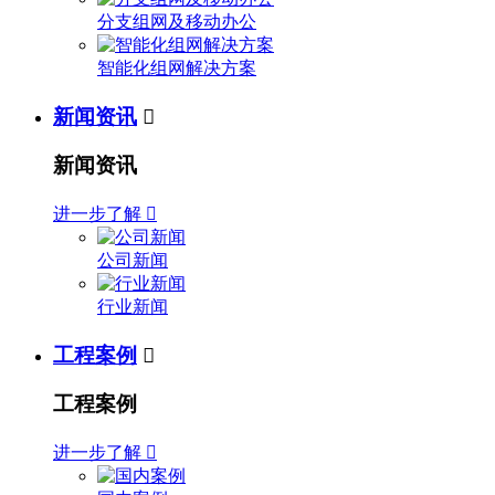
分支组网及移动办公
智能化组网解决方案
新闻资讯

新闻资讯
进一步了解

公司新闻
行业新闻
工程案例

工程案例
进一步了解
