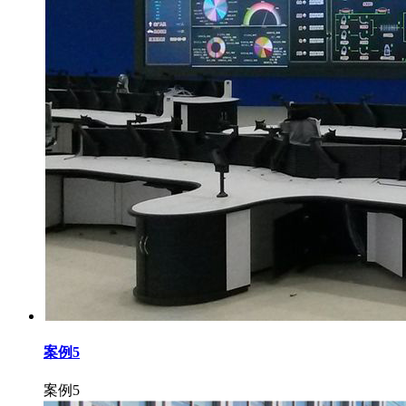
案例5
案例5