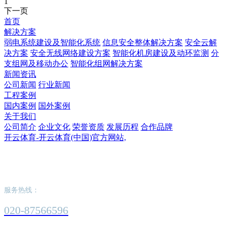
1
下一页
首页
解决方案
弱电系统建设及智能化系统
信息安全整体解决方案
安全云解
决方案
安全无线网络建设方案
智能化机房建设及动环监测
分
支组网及移动办公
智能化组网解决方案
新闻资讯
公司新闻
行业新闻
工程案例
国内案例
国外案例
关于我们
公司简介
企业文化
荣誉资质
发展历程
合作品牌
开云体育-开云体育(中国)官方网站,
开云体育-开云体育(中国)官方网站,
服务热线：
020-87566596