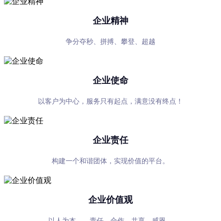
企业精神
争分夺秒、拼搏、攀登、超越
企业使命
以客户为中心，服务只有起点，满意没有终点！
企业责任
构建一个和谐团体，实现价值的平台。
企业价值观
以人为本——责任、合作、共享、感恩。