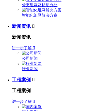
分支组网及移动办公
智能化组网解决方案
新闻资讯

新闻资讯
进一步了解

公司新闻
行业新闻
工程案例

工程案例
进一步了解
