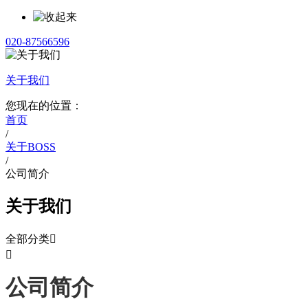
020-87566596
关于我们
您现在的位置：
首页
/
关于BOSS
/
公司简介
关于我们
全部分类


公司简介