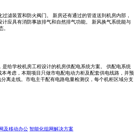
过滤装置和防火阀门。 新房还有通过的管道送到机房内部，
设计应具有消防事故排气和自然排气功能。 新风换气系统能与
态。
是给学校机房工程设计的机房供配电系统方案。 供配电系统
成本考虑，本期项目只做市电配电动力柜及配套供电线路，并预
电分离走线。市电主干配有电路电量检测仪，每个机柜区域分支
网及移动办公
智能化组网解决方案