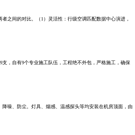
两者之间的对比。（1）灵活性：行级空调匹配数据中心演进，
师9支，自有9个专业施工队伍，工程绝不外包，严格施工，确保
、降噪、防尘。灯具、烟感、温感探头等均安装在机房顶面，由