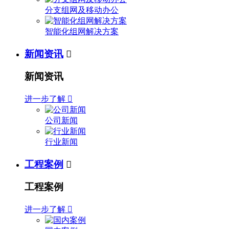
分支组网及移动办公
智能化组网解决方案
新闻资讯

新闻资讯
进一步了解

公司新闻
行业新闻
工程案例

工程案例
进一步了解
