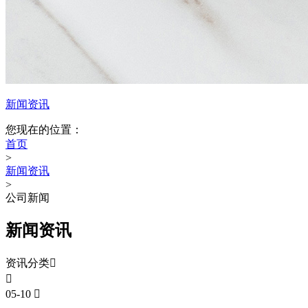
新闻资讯
您现在的位置：
首页
>
新闻资讯
>
公司新闻
新闻资讯
资讯分类


05-10
