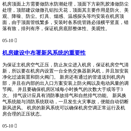
机房顶面上方需要做防水防潮处理，顶面下方刷乳胶漆做防尘
处理，顶部建议做微孔铝扣天花，顶面其主要作用是防火、美
观、降噪、防尘。灯具、烟感、温感探头等均安装在机房顶
面，由于顶面管线繁多，安装时各系统管路必须横平竖直，错
落有致，排列有序，保证机房底部整体性、美观性。
05-10

机房建设中布署新风系统的重要性
为保证主机房空气正压，防止灰尘进入机房，保证机房空气清
新，所以要在机房内设置一台全热交换器新风机，并且加安装
净化过滤装置和防火阀门。 新房还有通过的管道送到机房内
部，并且在内部的出入口方案安装上防火阀以及电动风量的调
节阀。 并且要确保机房区域每小时换气的次数大于或等于3
次。 排气设计应具有消防事故排气和自然排气功能。 新风换
气系统能与消防系统联动，一旦发生火灾事故，便能自动切断
新风进风。 机房的新风系统可以确保机房空调正常运行及机
房合理的正压状态。
05-10
