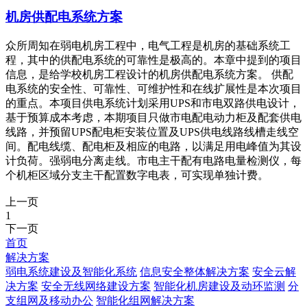
机房供配电系统方案
众所周知在弱电机房工程中，电气工程是机房的基础系统工
程，其中的供配电系统的可靠性是极高的。本章中提到的项目
信息，是给学校机房工程设计的机房供配电系统方案。 供配
电系统的安全性、可靠性、可维护性和在线扩展性是本次项目
的重点。本项目供电系统计划采用UPS和市电双路供电设计，
基于预算成本考虑，本期项目只做市电配电动力柜及配套供电
线路，并预留UPS配电柜安装位置及UPS供电线路线槽走线空
间。配电线缆、配电柜及相应的电路，以满足用电峰值为其设
计负荷。强弱电分离走线。市电主干配有电路电量检测仪，每
个机柜区域分支主干配置数字电表，可实现单独计费。
上一页
1
下一页
首页
解决方案
弱电系统建设及智能化系统
信息安全整体解决方案
安全云解
决方案
安全无线网络建设方案
智能化机房建设及动环监测
分
支组网及移动办公
智能化组网解决方案