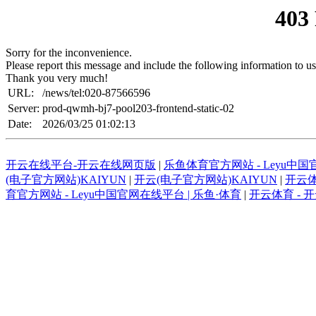
403
Sorry for the inconvenience.
Please report this message and include the following information to us
Thank you very much!
URL:
/news/tel:020-87566596
Server:
prod-qwmh-bj7-pool203-frontend-static-02
Date:
2026/03/25 01:02:13
开云在线平台-开云在线网页版
|
乐鱼体育官方网站 - Leyu中国
(电子官方网站)KAIYUN
|
开云(电子官方网站)KAIYUN
|
开云体
育官方网站 - Leyu中国官网在线平台 | 乐鱼·体育
|
开云体育 - 开